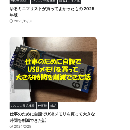
Apple Watch
パソコン周辺機器
自宅オフィス化
ゆるミニマリストが買ってよかったもの 2025
年版
2025/12/31
パソコン周辺機器
仕事術
雑記
仕事のために自腹でUSBメモリを買って大きな
時間を削減できた話
2024/2/25