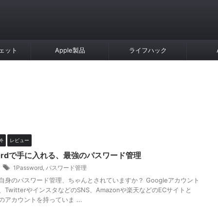
ェット
Apple製品
ライフハック
外
レビュー
swordで手に入れる、最強のパスワード管理
3
1Password
,
パスワード管理
自身のパスワード管理、ちゃんとされていますか？ Googleアカウント
TwitterやインスタなどのSNS、Amazonや楽天などのECサイトと
アカウントを持っていま ...