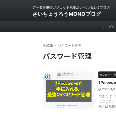
データ重視のガジェット系生活レベル底上げブログ
さいちょうろうMONOブログ
モノ・ガジ
HOME
>
パスワード管理
パスワード管理
ガジェット以
1Pas
2025/1/
皆さんはご
にはじまり、
我々は無数の