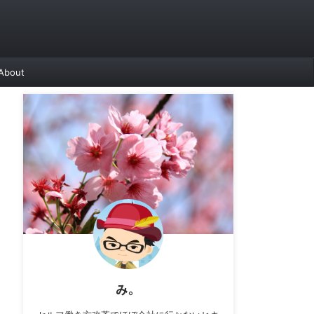
About
み。