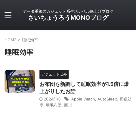
データ重視のガジェット系生活レベル底上げブログ
さいちょうろうMONOブログ
HOME
>
睡眠効率
睡眠効率
ガジェット以外
お布団を新調して睡眠効率が1.5倍に爆
上がりしたお話
2024/1/8
Apple Watch
,
AutoSleep
,
睡眠効
率
,
羽毛布団
,
西川