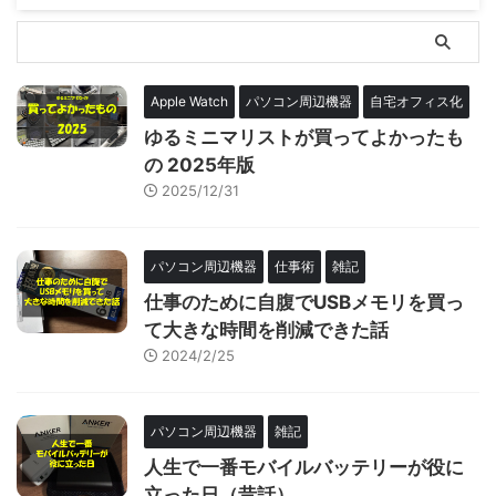
Apple Watch
パソコン周辺機器
自宅オフィス化
ゆるミニマリストが買ってよかったも
の 2025年版
2025/12/31
パソコン周辺機器
仕事術
雑記
仕事のために自腹でUSBメモリを買っ
て大きな時間を削減できた話
2024/2/25
パソコン周辺機器
雑記
人生で一番モバイルバッテリーが役に
立った日（昔話）