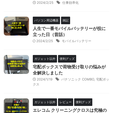
2024/2/25
仕事効率化
パソコン周辺機器
雑記
人生で一番モバイルバッテリーが役に
立った日（昔話）
2024/2/25
モバイルバッテリー
ガジェット以外
便利グッズ
宅配ボックスで荷物受け取りの悩みが
全解決しました
2024/1/19
パナソニック COMBO
,
宅配ボッ
クス
ガジェット以外
レビュー
便利グッズ
エレコム クリーニングクロスは究極の