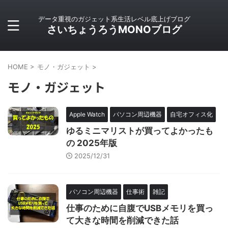
データ重視のガジェット系生活レベル底上げブログ
さいちょうろうMONOブログ
HOME
>
モノ・ガジェット
>
モノ・ガジェット
Apple Watch
パソコン周辺機器
自宅オフィス化
ゆるミニマリストが買ってよかったも
の 2025年版
2025/12/31
パソコン周辺機器
仕事術
雑記
仕事のために自腹でUSBメモリを買っ
て大きな時間を削減できた話