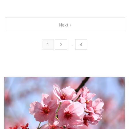
Next »
1
2
…
4