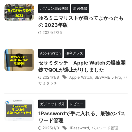
パソコン周辺機器
周辺機器
ゆるミニマリストが買ってよかったも
の 2023年版
2024/2/25
Apple Watch
便利グッズ
セサミタッチ＋Apple Watchの爆速開
錠でQOLが爆上がりしました
2024/1/8
Apple Watch
,
SESAME 5 Pro
,
セ
サミタッチ
ガジェット以外
レビュー
1Passwordで手に入れる、最強のパス
ワード管理
2025/1/3
1Password
,
パスワード管理