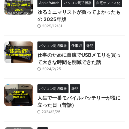
Apple Watch
パソコン周辺機器
自宅オフィス化
ゆるミニマリストが買ってよかったも
の 2025年版
2025/12/31
パソコン周辺機器
仕事術
雑記
仕事のために自腹でUSBメモリを買っ
て大きな時間を削減できた話
2024/2/25
パソコン周辺機器
雑記
人生で一番モバイルバッテリーが役に
立った日（昔話）
2024/2/25