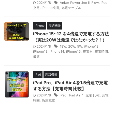
2024/1/8
Anker PowerLine III Flow
,
iPad
充電
,
iPhone充電
,
充電ケーブル
iPhone
周辺機器
iPhone 15~12 を4倍速で充電する方法
（実は20Wは最速ではなかった?！）
2024/1/8
18W
,
20W
,
5W
,
iPhone12
,
iPhone13
,
iPhone14
,
iPhone15
,
充電器
,
充電時間
,
最速
iPad
周辺機器
iPad Pro、iPad Air 4を1.5倍速で充電
する方法【充電時間 比較】
2024/1/8
iPad
,
iPad Air 4
,
充電 比較
,
充電
時間
,
急速充電