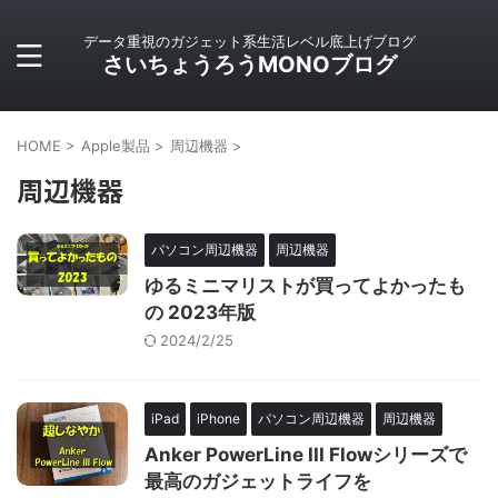
データ重視のガジェット系生活レベル底上げブログ
さいちょうろうMONOブログ
HOME
>
Apple製品
>
周辺機器
>
周辺機器
パソコン周辺機器
周辺機器
ゆるミニマリストが買ってよかったも
の 2023年版
2024/2/25
iPad
iPhone
パソコン周辺機器
周辺機器
Anker PowerLine III Flowシリーズで
最高のガジェットライフを