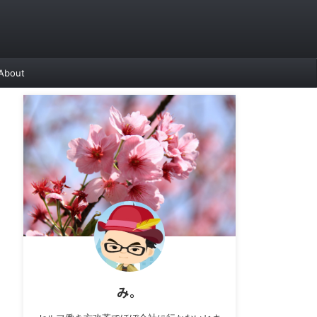
About
み。