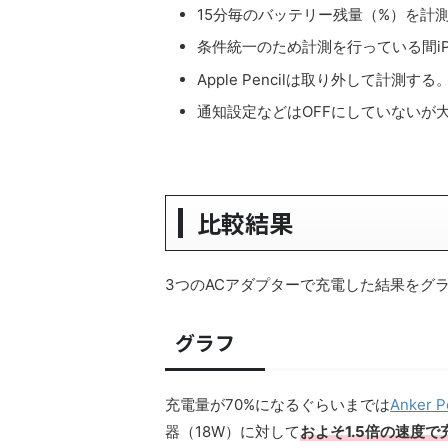
15分毎のバッテリー残量（%）を計
条件統一のため計測を行っている間iPa
Apple Pencilは取り外して計測する
通知設定などはOFFにしていないが
比較結果
3つのACアダプターで充電した結果をグ
グラフ
充電量が70%になるぐらいまでは
Anker P
器（18W）に対して
およそ1.5倍の速度