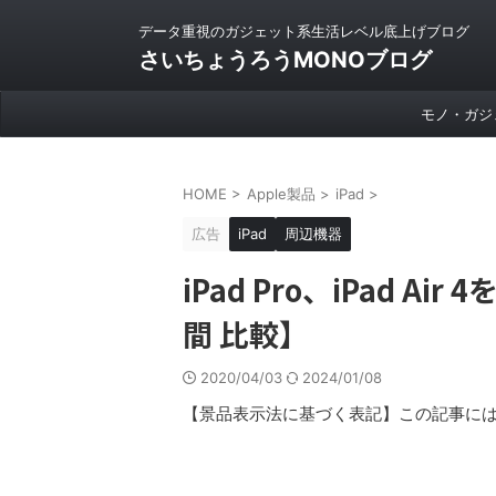
データ重視のガジェット系生活レベル底上げブログ
さいちょうろうMONOブログ
モノ・ガジ
HOME
>
Apple製品
>
iPad
>
広告
iPad
周辺機器
iPad Pro、iPad A
間 比較】
2020/04/03
2024/01/08
【景品表示法に基づく表記】この記事には