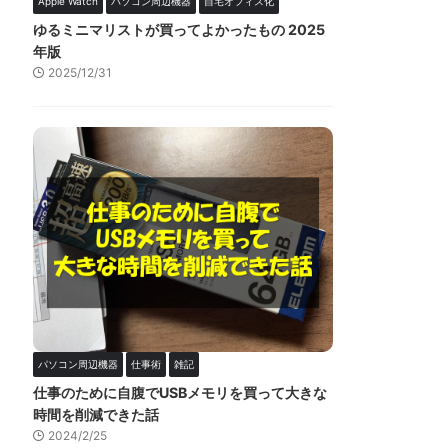
Apple Watch
パソコン周辺機器
自宅オフィス化
ゆるミニマリストが買ってよかったもの 2025
年版
2025/12/31
パソコン周辺機器
仕事術
雑記
仕事のために自腹でUSBメモリを買って大きな
時間を削減できた話
2024/2/25