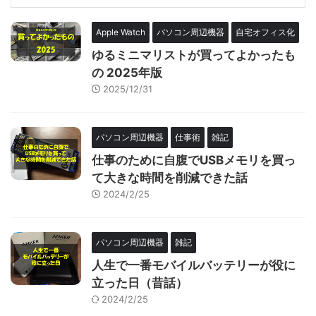
Apple Watch
パソコン周辺機器
自宅オフィス化
ゆるミニマリストが買ってよかったも
の 2025年版
2025/12/31
パソコン周辺機器
仕事術
雑記
仕事のために自腹でUSBメモリを買っ
て大きな時間を削減できた話
2024/2/25
パソコン周辺機器
雑記
人生で一番モバイルバッテリーが役に
立った日（昔話）
2024/2/25