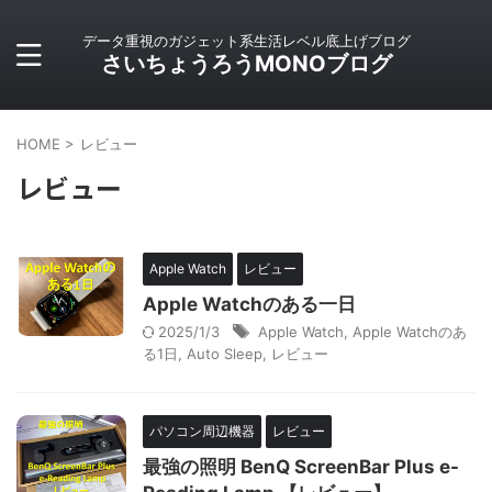
データ重視のガジェット系生活レベル底上げブログ
さいちょうろうMONOブログ
HOME
>
レビュー
レビュー
Apple Watch
レビュー
Apple Watchのある一日
2025/1/3
Apple Watch
,
Apple Watchのあ
る1日
,
Auto Sleep
,
レビュー
パソコン周辺機器
レビュー
最強の照明 BenQ ScreenBar Plus e-