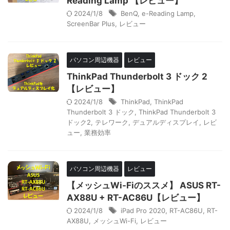
Reading Lamp 【レビュー】
2024/1/8
BenQ
,
e-Reading Lamp
,
ScreenBar Plus
,
レビュー
パソコン周辺機器
レビュー
ThinkPad Thunderbolt 3 ドック 2
【レビュー】
2024/1/8
ThinkPad
,
ThinkPad
Thunderbolt 3 ドック
,
ThinkPad Thunderbolt 3
ドック2
,
テレワーク
,
デュアルディスプレイ
,
レビ
ュー
,
業務効率
パソコン周辺機器
レビュー
【メッシュWi-Fiのススメ】 ASUS RT-
AX88U + RT-AC86U【レビュー】
2024/1/8
iPad Pro 2020
,
RT-AC86U
,
RT-
AX88U
,
メッシュWi-Fi
,
レビュー