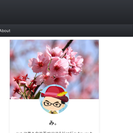
About
み。