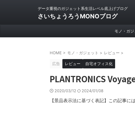
データ重視のガジェット系生活レベル底上げブログ
さいちょうろうMONOブログ
モノ・ガジ
HOME
>
モノ・ガジェット
>
レビュー
>
広告
レビュー
自宅オフィス化
PLANTRONICS Voya
2020/03/12
2024/01/08
【景品表示法に基づく表記】この記事には