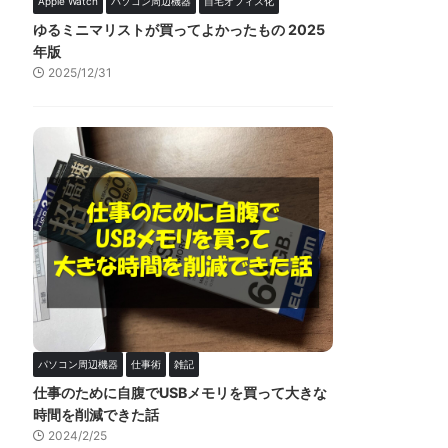
Apple Watch
パソコン周辺機器
自宅オフィス化
ゆるミニマリストが買ってよかったもの 2025
年版
2025/12/31
パソコン周辺機器
仕事術
雑記
仕事のために自腹でUSBメモリを買って大きな
時間を削減できた話
2024/2/25