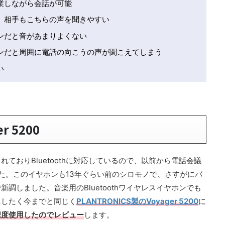
業しながら会話が可能
、相手もこちらの声を聞きやすい
ンだと音があまりよくない
ンだと周囲に電話の向こうの声が聞こえてしまう
い
r 5200
ておりBluetoothに対応しているので、以前から電話会議
ました。このイヤホンも13年ぐらい前のシロモノで、さすがにバ
調しました。音楽用のBluetoothワイヤレスイヤホンでも
にしたく今までと同じく
PLANTRONICS製のVoyager 5200
に
程度使用したのでレビュー
します。