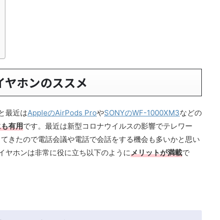
レスイヤホンのススメ
くと最近は
AppleのAirPods Pro
や
SONYのWF-1000XM3
などの
にも有用
です。最近は新型コロナウイルスの影響でテレワー
ってきたので電話会議や電話で会話をする機会も多いかと思い
レスイヤホンは非常に役に立ち以下のように
メリットが満載
で